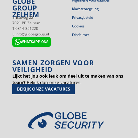
GLOBE
Algemene voorwaarden
GROUP
Klachtenregeling
ZELHEM
Ericaweg 22
Privacybeleid
7021 PB Zelhem
Cookies
T 0314-351220
E info@globegroup.nl
Disclaimer
WHATSAPP ONS
SAMEN ZORGEN VOOR
VEILIGHEID
Lijkt het jou ook leuk om deel uit te maken van ons
team?
Bekijk dan onze vacatures.
BEKIJK ONZE VACATURES