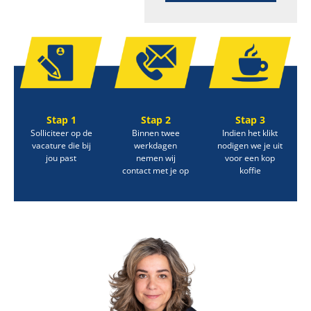
Stap 1
Stap 2
Stap 3
Solliciteer op de
Binnen twee
Indien het klikt
vacature die bij
werkdagen
nodigen we je uit
jou past
nemen wij
voor een kop
contact met je op
koffie