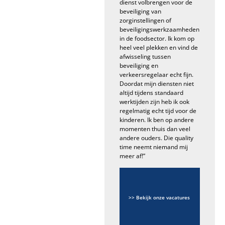
dienst volbrengen voor de
beveiliging van
zorginstellingen of
beveiligingswerkzaamheden
in de foodsector. Ik kom op
heel veel plekken en vind de
afwisseling tussen
beveiliging en
verkeersregelaar echt fijn.
Doordat mijn diensten niet
altijd tijdens standaard
werktijden zijn heb ik ook
regelmatig echt tijd voor de
kinderen. Ik ben op andere
momenten thuis dan veel
andere ouders. Die quality
time neemt niemand mij
meer af!”
Ook
werken
bij
>> Bekijk onze vacatures
Globe
Group?