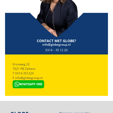
CONTACT MET GLOBE?
info@globegroup.nl
0314 – 35 12 20
Ericaweg 22
7021 PB Zelhem
T 0314-351220
E info@globegroup.nl
WHATSAPP ONS