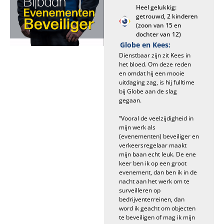
Heel gelukkig:
getrouwd, 2 kinderen
(zoon van 15 en
dochter van 12)
Globe en Kees:
Dienstbaar zijn zit Kees in
het bloed. Om deze reden
en omdat hij een mooie
uitdaging zag, is hij fulltime
bij Globe aan de slag
gegaan.
“Vooral de veelzijdigheid in
mijn werk als
(evenementen) beveiliger en
verkeersregelaar maakt
mijn baan echt leuk. De ene
keer ben ik op een groot
evenement, dan ben ik in de
nacht aan het werk om te
surveilleren op
bedrijventerreinen, dan
word ik geacht om objecten
te beveiligen of mag ik mijn