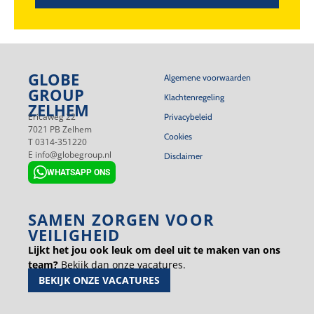
GLOBE
Algemene voorwaarden
GROUP
Klachtenregeling
ZELHEM
Ericaweg 22
Privacybeleid
7021 PB Zelhem
Cookies
T 0314-351220
E info@globegroup.nl
Disclaimer
WHATSAPP ONS
SAMEN ZORGEN VOOR
VEILIGHEID
Lijkt het jou ook leuk om deel uit te maken van ons
team?
Bekijk dan onze vacatures.
BEKIJK ONZE VACATURES