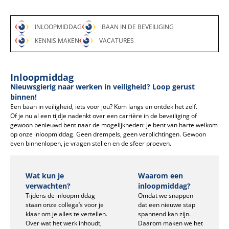
INLOOPMIDDAG
BAAN IN DE BEVEILIGING
KENNIS MAKEN
VACATURES
Inloopmiddag
Nieuwsgierig naar werken in veiligheid? Loop gerust
binnen!
Een baan in veiligheid, iets voor jou? Kom langs en ontdek het zelf.
Of je nu al een tijdje nadenkt over een carrière in de beveiliging of
gewoon benieuwd bent naar de mogelijkheden: je bent van harte welkom
op onze inloopmiddag. Geen drempels, geen verplichtingen. Gewoon
even binnenlopen, je vragen stellen en de sfeer proeven.
Wat kun je
Waarom een
verwachten?
inloopmiddag?
Tijdens de inloopmiddag
Omdat we snappen
staan onze collega’s voor je
dat een nieuwe stap
klaar om je alles te vertellen.
spannend kan zijn.
Over wat het werk inhoudt,
Daarom maken we het