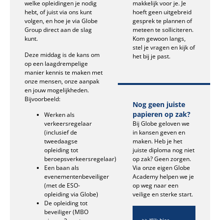
welke opleidingen je nodig
makkelijk voor je. Je
hebt, of juist via ons kunt
hoeft geen uitgebreid
volgen, en hoe je via Globe
gesprek te plannen of
Group direct aan de slag
meteen te solliciteren.
kunt.
Kom gewoon langs,
stel je vragen en kijk of
Deze middag is de kans om
het bij je past.
op een laagdrempelige
manier kennis te maken met
onze mensen, onze aanpak
en jouw mogelijkheden.
Bijvoorbeeld:
Nog geen juiste
papieren op zak?
Werken als
Bij Globe geloven we
verkeersregelaar
in kansen geven en
(inclusief de
maken. Heb je het
tweedaagse
juiste diploma nog niet
opleiding tot
op zak? Geen zorgen.
beroepsverkeersregelaar)
Via onze eigen Globe
Een baan als
Academy helpen we je
evenementenbeveiliger
op weg naar een
(met de ESO-
veilige en sterke start.
opleiding via Globe)
De opleiding tot
beveiliger (MBO
Bekijk onze
>> Klik hier