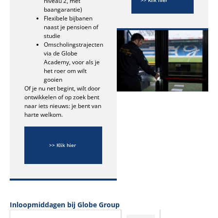
niveau 2, met
opleidingen
baangarantie)
Flexibele bijbanen
naast je pensioen of
studie
Omscholingstrajecten
via de Globe
Academy, voor als je
het roer om wilt
gooien
Of je nu net begint, wilt door
ontwikkelen of op zoek bent
naar iets nieuws: je bent van
harte welkom.
euwd
 onze
>> Klik hier
tures?
Inloopmiddagen bij Globe Group